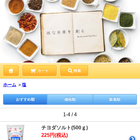
カート
検索
ホーム
＞
塩
おすすめ順
価格順
新着順
1-4 / 4
チヨダソルト(500ｇ)
225円(税込)