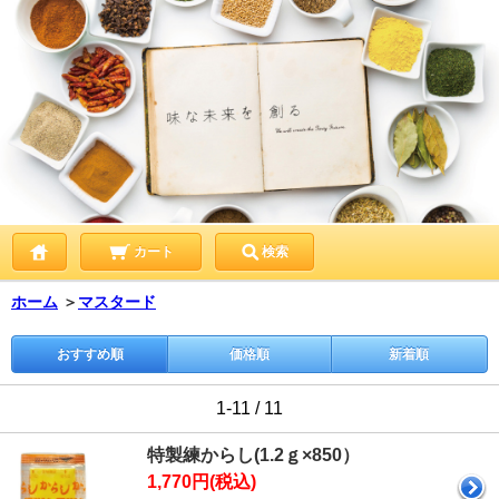
カート
検索
ホーム
＞
マスタード
おすすめ順
価格順
新着順
1-11 / 11
特製練からし(1.2ｇ×850）
1,770円(税込)