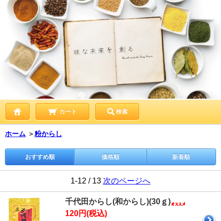
カート
検索
ホーム
＞
粉からし
おすすめ順
価格順
新着順
1-12 / 13
次のページへ
千代田からし(和からし)(30ｇ)
120円(税込)