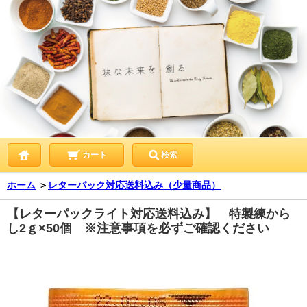
カート
検索
ホーム
＞
レターパック対応送料込み（少量商品）
【レターパックライト対応送料込み】 特製練から
し2ｇ×50個 ※注意事項を必ずご確認ください