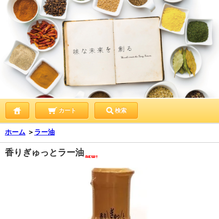
カート
検索
ホーム
＞
ラー油
香りぎゅっとラー油