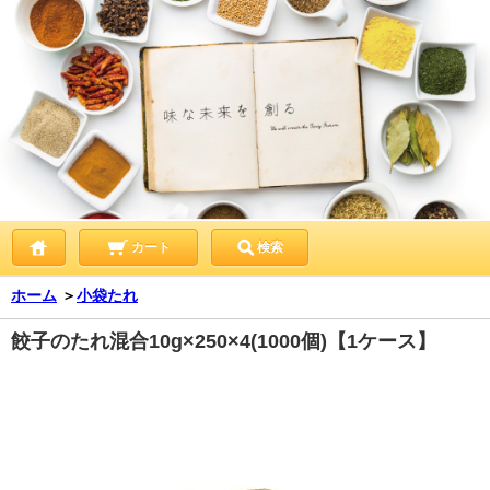
カート
検索
ホーム
＞
小袋たれ
餃子のたれ混合10g×250×4(1000個)【1ケース】