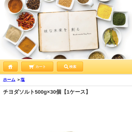
カート
検索
ホーム
＞
塩
チヨダソルト500g×30個【1ケース】