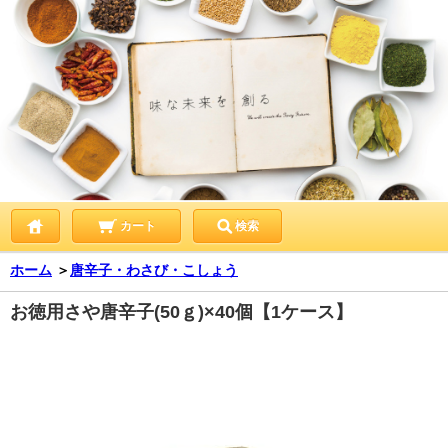
カート
検索
ホーム
＞
唐辛子・わさび・こしょう
お徳用さや唐辛子(50ｇ)×40個【1ケース】