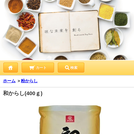
カート
検索
ホーム
＞
粉からし
和からし(400ｇ)