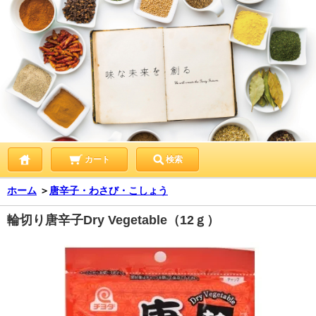
カート
検索
ホーム
＞
唐辛子・わさび・こしょう
輪切り唐辛子Dry Vegetable（12ｇ）