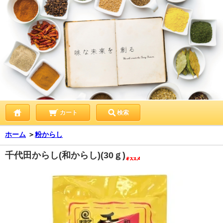
カート
検索
ホーム
＞
粉からし
千代田からし(和からし)(30ｇ)