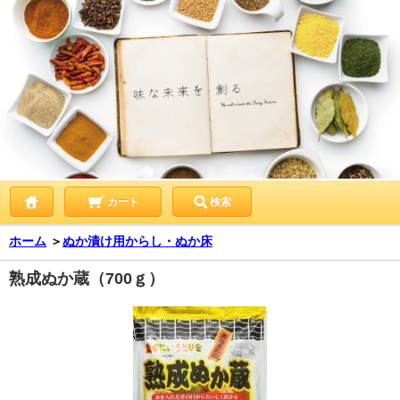
カート
検索
ホーム
＞
ぬか漬け用からし・ぬか床
熟成ぬか蔵（700ｇ）