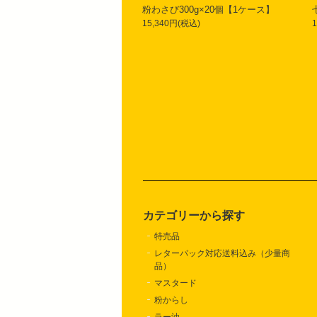
粉わさび300g×20個【1ケース】
15,340円(税込)
カテゴリーから探す
特売品
レターパック対応送料込み（少量商
品）
マスタード
粉からし
ラー油