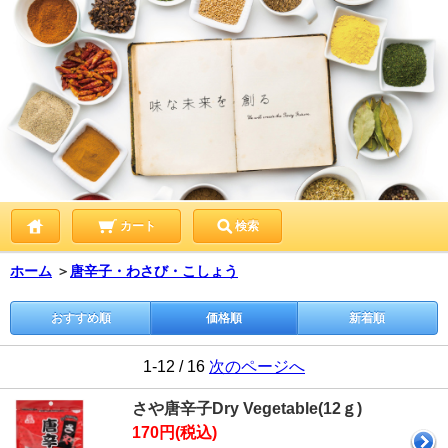
カート
検索
ホーム
＞
唐辛子・わさび・こしょう
おすすめ順
価格順
新着順
1-12 / 16
次のページへ
さや唐辛子Dry Vegetable(12ｇ)
170円(税込)